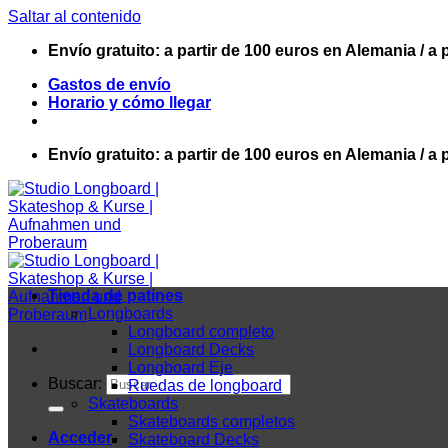
Saltar al contenido
Envío gratuito: a partir de 100 euros en Alemania / a 
Gastos de envío
Horario y cómo llegar
Envío gratuito: a partir de 100 euros en Alemania / a 
Tienda de patines
Longboards
Longboard completo
Longboard Decks
Longboard Eje
Buscar:
Ruedas de longboard
Skateboards
Skateboards completos
Acceder
Skateboard Decks