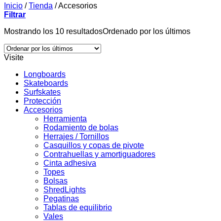
Inicio
/
Tienda
/
Accesorios
Filtrar
Mostrando los 10 resultados
Ordenado por los últimos
Visite
Longboards
Skateboards
Surfskates
Protección
Accesorios
Herramienta
Rodamiento de bolas
Herrajes / Tornillos
Casquillos y copas de pivote
Contrahuellas y amortiguadores
Cinta adhesiva
Topes
Bolsas
ShredLights
Pegatinas
Tablas de equilibrio
Vales