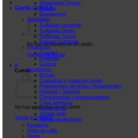
Skateboard Trucks
Carrito /
0,00
€
0
Ruedas
Diapasones
Surfskates
Surfskate completo
Surfskate Decks
Surfskate Trucks
Ruedas Surfskate
No hay productos en el carrito.
Protección
Guantes
Volver a la tienda
Protector
Cascos
0
Accesorios
Carrito
Bolsas
Casquillos y copas de pivote
Rodamientos de bolas / Rodamientos
Herrajes / Tornillos
Contrahuellas y amortiguadores
Cinta adhesiva
No hay productos en el carrito.
Herramienta
ShredLights
Volver a la tienda
Tablas de equilibrio
Kendama
Ropa de calle
Venta