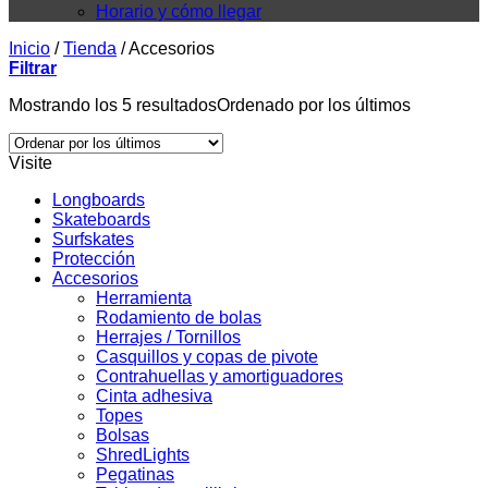
Horario y cómo llegar
Inicio
/
Tienda
/
Accesorios
Filtrar
Mostrando los 5 resultados
Ordenado por los últimos
Visite
Longboards
Skateboards
Surfskates
Protección
Accesorios
Herramienta
Rodamiento de bolas
Herrajes / Tornillos
Casquillos y copas de pivote
Contrahuellas y amortiguadores
Cinta adhesiva
Topes
Bolsas
ShredLights
Pegatinas