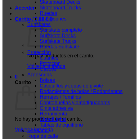
Skateboard Decks
Skateboard Trucks
Acceder
Ruedas
Diapasones
Carrito /
0,00
€
0
Surfskates
Surfskate completo
Surfskate Decks
Surfskate Trucks
Ruedas Surfskate
Protección
No hay productos en el carrito.
Guantes
Protector
Volver a la tienda
Cascos
Accesorios
0
Bolsas
Carrito
Casquillos y copas de pivote
Rodamientos de bolas / Rodamientos
Herrajes / Tornillos
Contrahuellas y amortiguadores
Cinta adhesiva
Herramienta
No hay productos en el carrito.
ShredLights
Tablas de equilibrio
Volver a la tienda
Kendama
Ropa de calle