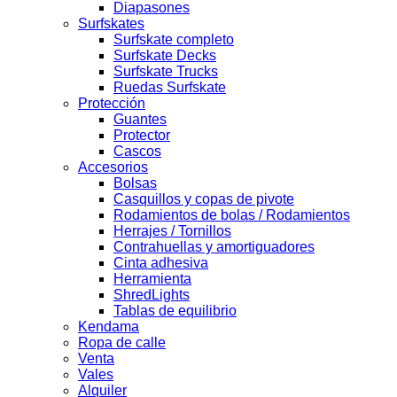
Diapasones
Surfskates
Surfskate completo
Surfskate Decks
Surfskate Trucks
Ruedas Surfskate
Protección
Guantes
Protector
Cascos
Accesorios
Bolsas
Casquillos y copas de pivote
Rodamientos de bolas / Rodamientos
Herrajes / Tornillos
Contrahuellas y amortiguadores
Cinta adhesiva
Herramienta
ShredLights
Tablas de equilibrio
Kendama
Ropa de calle
Venta
Vales
Alquiler