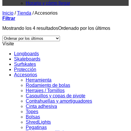
Horario y cómo llegar
Inicio
/
Tienda
/
Accesorios
Filtrar
Mostrando los 4 resultados
Ordenado por los últimos
Visite
Longboards
Skateboards
Surfskates
Protección
Accesorios
Herramienta
Rodamiento de bolas
Herrajes / Tornillos
Casquillos y copas de pivote
Contrahuellas y amortiguadores
Cinta adhesiva
Topes
Bolsas
ShredLights
Pegatinas