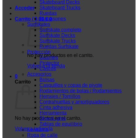
Skateboard Decks
Skateboard Trucks
Acceder
Ruedas
Diapasones
Carrito /
0,00
€
0
Surfskates
Surfskate completo
Surfskate Decks
Surfskate Trucks
Ruedas Surfskate
Protección
No hay productos en el carrito.
Guantes
Protector
Volver a la tienda
Cascos
Accesorios
0
Bolsas
Carrito
Casquillos y copas de pivote
Rodamientos de bolas / Rodamientos
Herrajes / Tornillos
Contrahuellas y amortiguadores
Cinta adhesiva
Herramienta
No hay productos en el carrito.
ShredLights
Tablas de equilibrio
Volver a la tienda
Kendama
Ropa de calle