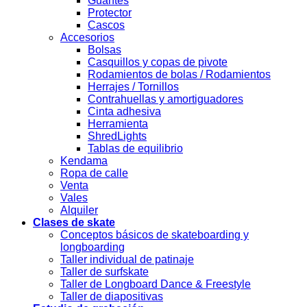
Guantes
Protector
Cascos
Accesorios
Bolsas
Casquillos y copas de pivote
Rodamientos de bolas / Rodamientos
Herrajes / Tornillos
Contrahuellas y amortiguadores
Cinta adhesiva
Herramienta
ShredLights
Tablas de equilibrio
Kendama
Ropa de calle
Venta
Vales
Alquiler
Clases de skate
Conceptos básicos de skateboarding y
longboarding
Taller individual de patinaje
Taller de surfskate
Taller de Longboard Dance & Freestyle
Taller de diapositivas