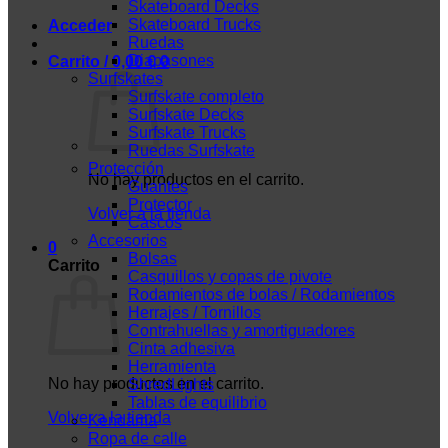
Skateboard Decks
Skateboard Trucks
Acceder
Ruedas
Diapasones
Carrito /
0,00
€
0
Surfskates
Surfskate completo
Surfskate Decks
Surfskate Trucks
Ruedas Surfskate
Protección
No hay productos en el carrito.
Guantes
Protector
Volver a la tienda
Cascos
Accesorios
0
Bolsas
Carrito
Casquillos y copas de pivote
Rodamientos de bolas / Rodamientos
Herrajes / Tornillos
Contrahuellas y amortiguadores
Cinta adhesiva
Herramienta
No hay productos en el carrito.
ShredLights
Tablas de equilibrio
Volver a la tienda
Kendama
Ropa de calle