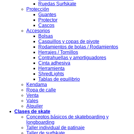
Ruedas Surfskate
Protección
Guantes
Protector
Cascos
Accesorios
Bolsas
Casquillos y copas de pivote
Rodamientos de bolas / Rodamientos
Herrajes / Tornillos
Contrahuellas y amortiguadores
Cinta adhesiva
Herramienta
ShredLights
Tablas de equilibrio
Kendama
Ropa de calle
Venta
Vales
Alquiler
Clases de skate
Conceptos básicos de skateboarding y
longboarding
Taller individual de patinaje
Taller de surfskate