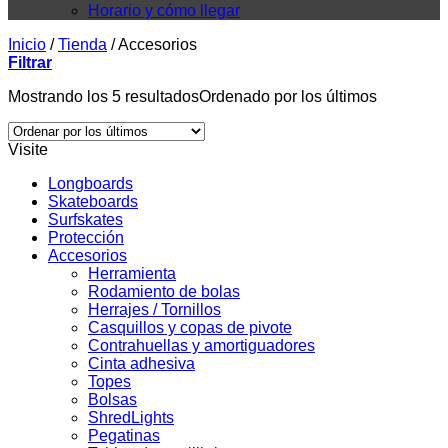
Horario y cómo llegar
Inicio
/
Tienda
/
Accesorios
Filtrar
Mostrando los 5 resultados
Ordenado por los últimos
Visite
Longboards
Skateboards
Surfskates
Protección
Accesorios
Herramienta
Rodamiento de bolas
Herrajes / Tornillos
Casquillos y copas de pivote
Contrahuellas y amortiguadores
Cinta adhesiva
Topes
Bolsas
ShredLights
Pegatinas