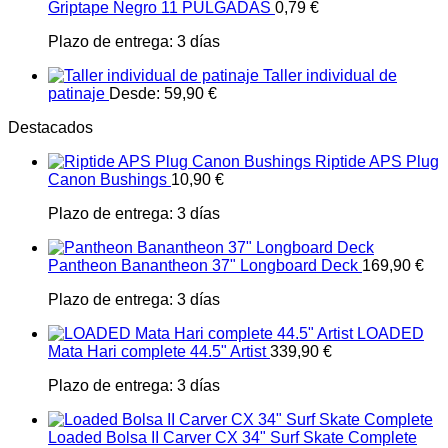
Griptape Negro 11 PULGADAS
0,79
€
Plazo de entrega:
3 días
Taller individual de
patinaje
Desde:
59,90
€
Destacados
Riptide APS Plug
Canon Bushings
10,90
€
Plazo de entrega:
3 días
Pantheon Banantheon 37" Longboard Deck
169,90
€
Plazo de entrega:
3 días
LOADED
Mata Hari complete 44.5" Artist
339,90
€
Plazo de entrega:
3 días
Loaded Bolsa II Carver CX 34" Surf Skate Complete