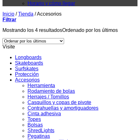
Horario y cómo llegar
Inicio
/
Tienda
/
Accesorios
Filtrar
Mostrando los 4 resultados
Ordenado por los últimos
Visite
Longboards
Skateboards
Surfskates
Protección
Accesorios
Herramienta
Rodamiento de bolas
Herrajes / Tornillos
Casquillos y copas de pivote
Contrahuellas y amortiguadores
Cinta adhesiva
Topes
Bolsas
ShredLights
Pegatinas