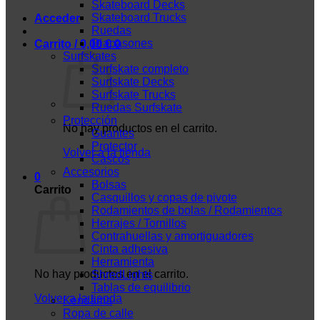
Skateboard Decks
Skateboard Trucks
Acceder
Ruedas
Diapasones
Carrito /
0,00
€
0
Surfskates
Surfskate completo
Surfskate Decks
Surfskate Trucks
Ruedas Surfskate
Protección
No hay productos en el carrito.
Guantes
Protector
Volver a la tienda
Cascos
Accesorios
0
Bolsas
Carrito
Casquillos y copas de pivote
Rodamientos de bolas / Rodamientos
Herrajes / Tornillos
Contrahuellas y amortiguadores
Cinta adhesiva
Herramienta
No hay productos en el carrito.
ShredLights
Tablas de equilibrio
Volver a la tienda
Kendama
Ropa de calle