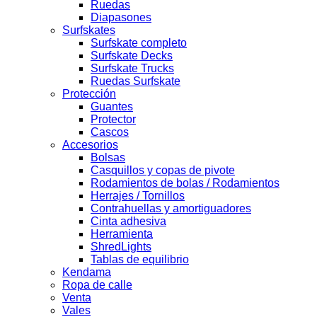
Ruedas
Diapasones
Surfskates
Surfskate completo
Surfskate Decks
Surfskate Trucks
Ruedas Surfskate
Protección
Guantes
Protector
Cascos
Accesorios
Bolsas
Casquillos y copas de pivote
Rodamientos de bolas / Rodamientos
Herrajes / Tornillos
Contrahuellas y amortiguadores
Cinta adhesiva
Herramienta
ShredLights
Tablas de equilibrio
Kendama
Ropa de calle
Venta
Vales