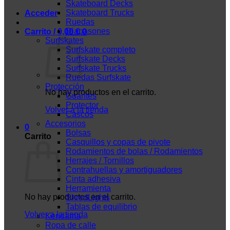
Skateboard Decks
Skateboard Trucks
Acceder
Ruedas
Diapasones
Carrito /
0,00
€
0
Surfskates
Surfskate completo
Surfskate Decks
Surfskate Trucks
Ruedas Surfskate
Protección
No hay productos en el carrito.
Guantes
Protector
Volver a la tienda
Cascos
Accesorios
0
Bolsas
Carrito
Casquillos y copas de pivote
Rodamientos de bolas / Rodamientos
Herrajes / Tornillos
Contrahuellas y amortiguadores
Cinta adhesiva
Herramienta
No hay productos en el carrito.
ShredLights
Tablas de equilibrio
Volver a la tienda
Kendama
Ropa de calle