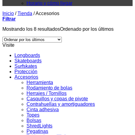
Horario y cómo llegar
Inicio
/
Tienda
/
Accesorios
Filtrar
Mostrando los 8 resultados
Ordenado por los últimos
Visite
Longboards
Skateboards
Surfskates
Protección
Accesorios
Herramienta
Rodamiento de bolas
Herrajes / Tornillos
Casquillos y copas de pivote
Contrahuellas y amortiguadores
Cinta adhesiva
Topes
Bolsas
ShredLights
Pegatinas