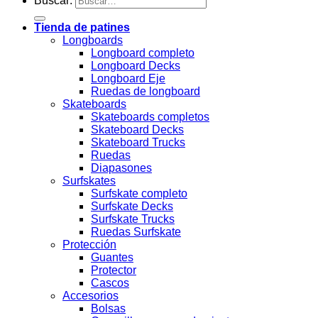
Buscar:
Tienda de patines
Longboards
Longboard completo
Longboard Decks
Longboard Eje
Ruedas de longboard
Skateboards
Skateboards completos
Skateboard Decks
Skateboard Trucks
Ruedas
Diapasones
Surfskates
Surfskate completo
Surfskate Decks
Surfskate Trucks
Ruedas Surfskate
Protección
Guantes
Protector
Cascos
Accesorios
Bolsas