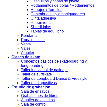
Casquillos y copas de pivote
Rodamientos de bolas / Rodamientos
Herrajes / Tornillos
Contrahuellas y amortiguadores
Cinta adhesiva
Herramienta
ShredLights
Tablas de equilibrio
Kendama
Ropa de calle
Venta
Vales
Alquiler
Clases de skate
Conceptos básicos de skateboarding y
longboarding
Taller individual de patinaje
Taller de surfskate
Taller de Longboard Dance & Freestyle
Taller de diapositivas
Estudio de grabación
Sala de ensayos
Grabaciones de libros
Alquiler de estudios
Sala de control