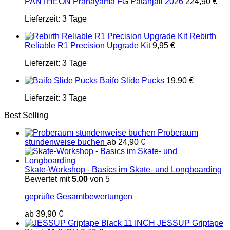
PANTHEON Pranayama FG Patanjali 2026
224,90
€
Lieferzeit:
3 Tage
Rebirth
Reliable R1 Precision Upgrade Kit
9,95
€
Lieferzeit:
3 Tage
Baifo Slide Pucks
19,90
€
Lieferzeit:
3 Tage
Best Selling
Proberaum
stundenweise buchen
ab
24,90
€
Skate-Workshop - Basics im Skate- und Longboarding
Bewertet mit
5.00
von 5
geprüfte Gesamtbewertungen
ab
39,90
€
JESSUP Griptape