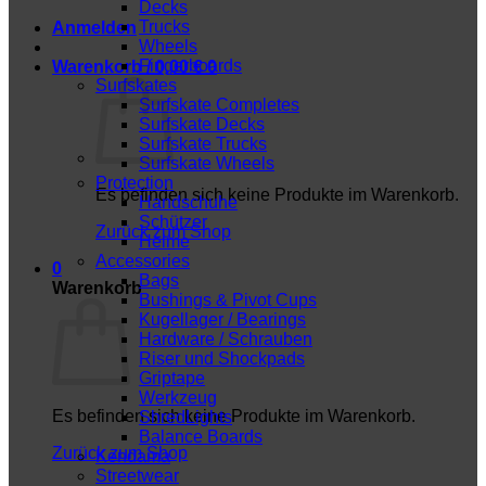
Decks
Trucks
Anmelden
Wheels
Fingerboards
Warenkorb /
0,00
€
0
Surfskates
Surfskate Completes
Surfskate Decks
Surfskate Trucks
Surfskate Wheels
Protection
Es befinden sich keine Produkte im Warenkorb.
Handschuhe
Schützer
Zurück zum Shop
Helme
Accessories
0
Bags
Warenkorb
Bushings & Pivot Cups
Kugellager / Bearings
Hardware / Schrauben
Riser und Shockpads
Griptape
Werkzeug
Es befinden sich keine Produkte im Warenkorb.
ShredLights
Balance Boards
Zurück zum Shop
Kendama
Streetwear