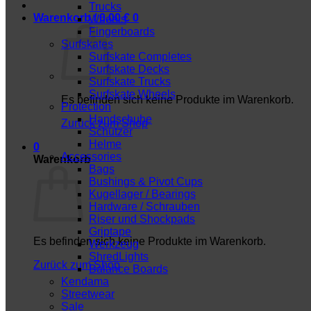
Trucks
Warenkorb /
0,00
€
0
Wheels
Fingerboards
Surfskates
Surfskate Completes
Surfskate Decks
Surfskate Trucks
Surfskate Wheels
Es befinden sich keine Produkte im Warenkorb.
Protection
Handschuhe
Zurück zum Shop
Schützer
Helme
0
Accessories
Warenkorb
Bags
Bushings & Pivot Cups
Kugellager / Bearings
Hardware / Schrauben
Riser und Shockpads
Griptape
Es befinden sich keine Produkte im Warenkorb.
Werkzeug
ShredLights
Zurück zum Shop
Balance Boards
Kendama
Streetwear
Sale