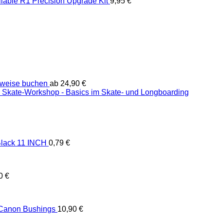
liable R1 Precision Upgrade Kit
9,95
€
weise buchen
ab
24,90
€
Skate-Workshop - Basics im Skate- und Longboarding
lack 11 INCH
0,79
€
90
€
 Canon Bushings
10,90
€