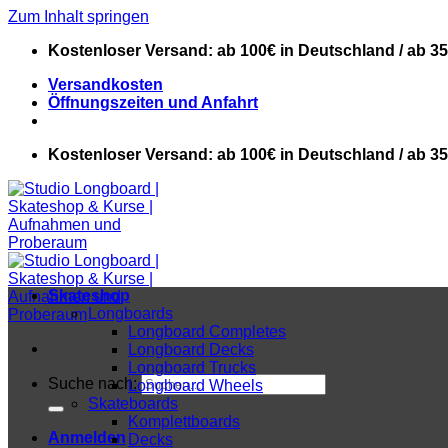
Zum Inhalt springen
Kostenloser Versand: ab 100€ in Deutschland / ab 3
Versandkosten
Öffnungszeiten und Anfahrt
Kostenloser Versand: ab 100€ in Deutschland / ab 3
Skateshop
Longboards
Longboard Completes
Longboard Decks
Longboard Trucks
Suche nach:
Longboard Wheels
Skateboards
Komplettboards
Anmelden
Decks