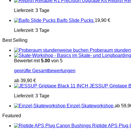
Rebirth Re
Lieferzeit:
3 Tage
Baifo Slide Pucks
19,90
€
Lieferzeit:
3 Tage
Best Selling
Proberaum stunden
Bewertet mit
5.00
von 5
geprüfte Gesamtbewertungen
ab
39,90
€
JESSUP Griptape B
Lieferzeit:
3 Tage
Einzel-Skateworkshop
ab
59,
Featured
Riptide APS Plug