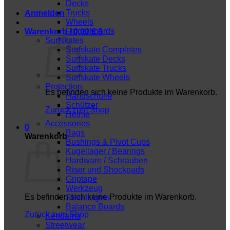
Decks
Trucks
Anmelden
Wheels
Fingerboards
Warenkorb /
0,00
€
0
Surfskates
Surfskate Completes
Surfskate Decks
Surfskate Trucks
Surfskate Wheels
Protection
Es befinden sich keine Produkte im Warenkorb.
Handschuhe
Schützer
Zurück zum Shop
Helme
Accessories
0
Bags
Warenkorb
Bushings & Pivot Cups
Kugellager / Bearings
Hardware / Schrauben
Riser und Shockpads
Griptape
Werkzeug
Es befinden sich keine Produkte im Warenkorb.
ShredLights
Balance Boards
Zurück zum Shop
Kendama
Streetwear