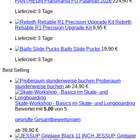
PANTHEON Pranayama FG Patanjali 2026
224,90
€
Lieferzeit:
3 Tage
Rebirth
Reliable R1 Precision Upgrade Kit
9,95
€
Lieferzeit:
3 Tage
Baifo Slide Pucks
19,90
€
Lieferzeit:
3 Tage
Best Selling
Proberaum
stundenweise buchen
ab
24,90
€
Skate-Workshop - Basics im Skate- und Longboarding
Bewertet mit
5.00
von 5
geprüfte Gesamtbewertungen
ab
39,90
€
JESSUP Griptape