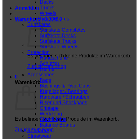
Decks
Trucks
Anmelden
Wheels
Fingerboards
Warenkorb /
0,00
€
0
Surfskates
Surfskate Completes
Surfskate Decks
Surfskate Trucks
Surfskate Wheels
Protection
Es befinden sich keine Produkte im Warenkorb.
Handschuhe
Schützer
Zurück zum Shop
Helme
Accessories
0
Bags
Warenkorb
Bushings & Pivot Cups
Kugellager / Bearings
Hardware / Schrauben
Riser und Shockpads
Griptape
Werkzeug
Es befinden sich keine Produkte im Warenkorb.
ShredLights
Balance Boards
Zurück zum Shop
Kendama
Streetwear