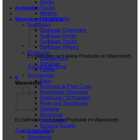
Decks
Trucks
Anmelden
Wheels
Fingerboards
Warenkorb /
0,00
€
0
Surfskates
Surfskate Completes
Surfskate Decks
Surfskate Trucks
Surfskate Wheels
Protection
Es befinden sich keine Produkte im Warenkorb.
Handschuhe
Schützer
Zurück zum Shop
Helme
Accessories
0
Bags
Warenkorb
Bushings & Pivot Cups
Kugellager / Bearings
Hardware / Schrauben
Riser und Shockpads
Griptape
Werkzeug
Es befinden sich keine Produkte im Warenkorb.
ShredLights
Balance Boards
Zurück zum Shop
Kendama
Streetwear