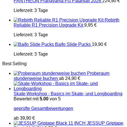
PANTHEON Pranayama FG Patanjali 2026
224,90
€
Lieferzeit:
3 Tage
Rebirth
Reliable R1 Precision Upgrade Kit
9,95
€
Lieferzeit:
3 Tage
Baifo Slide Pucks
19,90
€
Lieferzeit:
3 Tage
Best Selling
Proberaum
stundenweise buchen
ab
24,90
€
Skate-Workshop - Basics im Skate- und Longboarding
Bewertet mit
5.00
von 5
geprüfte Gesamtbewertungen
ab
39,90
€
JESSUP Griptape