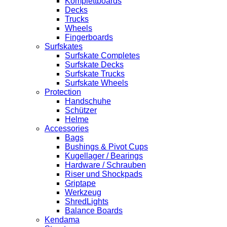
Komplettboards
Decks
Trucks
Wheels
Fingerboards
Surfskates
Surfskate Completes
Surfskate Decks
Surfskate Trucks
Surfskate Wheels
Protection
Handschuhe
Schützer
Helme
Accessories
Bags
Bushings & Pivot Cups
Kugellager / Bearings
Hardware / Schrauben
Riser und Shockpads
Griptape
Werkzeug
ShredLights
Balance Boards
Kendama