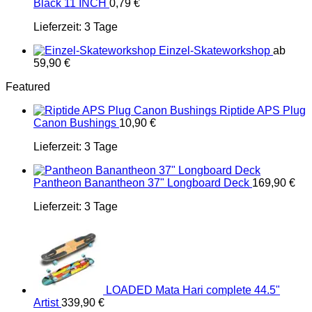
Black 11 INCH
0,79
€
Lieferzeit:
3 Tage
Einzel-Skateworkshop
ab
59,90
€
Featured
Riptide APS Plug
Canon Bushings
10,90
€
Lieferzeit:
3 Tage
Pantheon Banantheon 37" Longboard Deck
169,90
€
Lieferzeit:
3 Tage
LOADED Mata Hari complete 44.5"
Artist
339,90
€