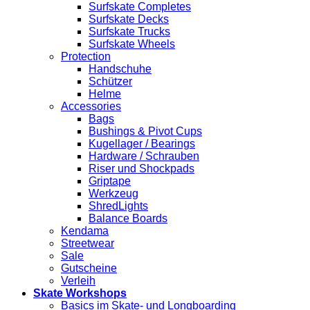
Surfskate Completes
Surfskate Decks
Surfskate Trucks
Surfskate Wheels
Protection
Handschuhe
Schützer
Helme
Accessories
Bags
Bushings & Pivot Cups
Kugellager / Bearings
Hardware / Schrauben
Riser und Shockpads
Griptape
Werkzeug
ShredLights
Balance Boards
Kendama
Streetwear
Sale
Gutscheine
Verleih
Skate Workshops
Basics im Skate- und Longboarding