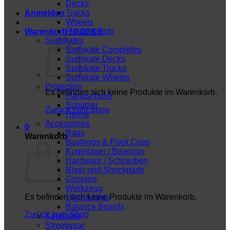
Decks
Trucks
Anmelden
Wheels
Fingerboards
Warenkorb /
0,00
€
0
Surfskates
Surfskate Completes
Surfskate Decks
Surfskate Trucks
Surfskate Wheels
Protection
Es befinden sich keine Produkte im Warenkorb.
Handschuhe
Schützer
Zurück zum Shop
Helme
Accessories
0
Bags
Warenkorb
Bushings & Pivot Cups
Kugellager / Bearings
Hardware / Schrauben
Riser und Shockpads
Griptape
Werkzeug
Es befinden sich keine Produkte im Warenkorb.
ShredLights
Balance Boards
Zurück zum Shop
Kendama
Streetwear