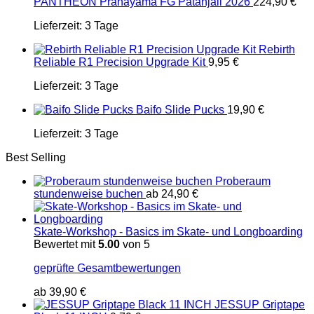
PANTHEON Pranayama FG Patanjali 2026
224,90
€
Lieferzeit:
3 Tage
Rebirth
Reliable R1 Precision Upgrade Kit
9,95
€
Lieferzeit:
3 Tage
Baifo Slide Pucks
19,90
€
Lieferzeit:
3 Tage
Best Selling
Proberaum
stundenweise buchen
ab
24,90
€
Skate-Workshop - Basics im Skate- und Longboarding
Bewertet mit
5.00
von 5
geprüfte Gesamtbewertungen
ab
39,90
€
JESSUP Griptape