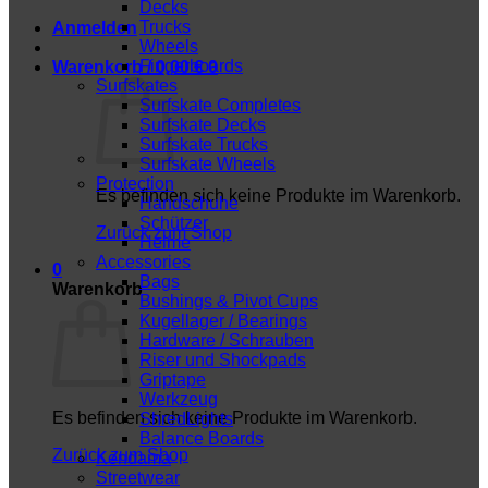
Decks
Trucks
Anmelden
Wheels
Fingerboards
Warenkorb /
0,00
€
0
Surfskates
Surfskate Completes
Surfskate Decks
Surfskate Trucks
Surfskate Wheels
Protection
Es befinden sich keine Produkte im Warenkorb.
Handschuhe
Schützer
Zurück zum Shop
Helme
Accessories
0
Bags
Warenkorb
Bushings & Pivot Cups
Kugellager / Bearings
Hardware / Schrauben
Riser und Shockpads
Griptape
Werkzeug
Es befinden sich keine Produkte im Warenkorb.
ShredLights
Balance Boards
Zurück zum Shop
Kendama
Streetwear