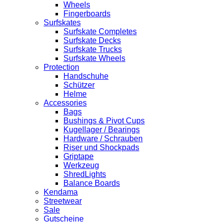
Wheels
Fingerboards
Surfskates
Surfskate Completes
Surfskate Decks
Surfskate Trucks
Surfskate Wheels
Protection
Handschuhe
Schützer
Helme
Accessories
Bags
Bushings & Pivot Cups
Kugellager / Bearings
Hardware / Schrauben
Riser und Shockpads
Griptape
Werkzeug
ShredLights
Balance Boards
Kendama
Streetwear
Sale
Gutscheine