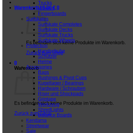
Trucks
Warenkorb /
0,00
€
0
Wheels
Fingerboards
Surfskates
Surfskate Completes
Surfskate Decks
Surfskate Trucks
Surfskate Wheels
Es befinden sich keine Produkte im Warenkorb.
Protection
Handschuhe
Zurück zum Shop
Schützer
Helme
0
Accessories
Warenkorb
Bags
Bushings & Pivot Cups
Kugellager / Bearings
Hardware / Schrauben
Riser und Shockpads
Griptape
Es befinden sich keine Produkte im Warenkorb.
Werkzeug
ShredLights
Zurück zum Shop
Balance Boards
Kendama
Streetwear
Sale