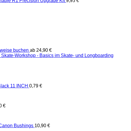
liable R1 Precision Upgrade Kit
9,95
€
weise buchen
ab
24,90
€
Skate-Workshop - Basics im Skate- und Longboarding
lack 11 INCH
0,79
€
90
€
 Canon Bushings
10,90
€