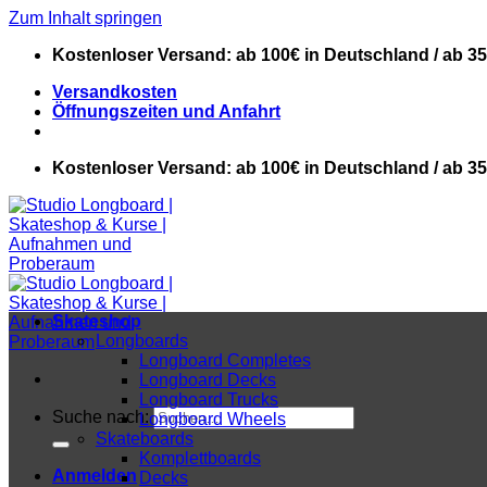
Zum Inhalt springen
Kostenloser Versand: ab 100€ in Deutschland / ab 3
Versandkosten
Öffnungszeiten und Anfahrt
Kostenloser Versand: ab 100€ in Deutschland / ab 3
Skateshop
Longboards
Longboard Completes
Longboard Decks
Longboard Trucks
Suche nach:
Longboard Wheels
Skateboards
Komplettboards
Anmelden
Decks