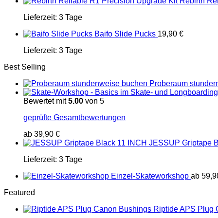
Rebirth Re
Lieferzeit:
3 Tage
Baifo Slide Pucks
19,90
€
Lieferzeit:
3 Tage
Best Selling
Proberaum stunden
Bewertet mit
5.00
von 5
geprüfte Gesamtbewertungen
ab
39,90
€
JESSUP Griptape B
Lieferzeit:
3 Tage
Einzel-Skateworkshop
ab
59,
Featured
Riptide APS Plug