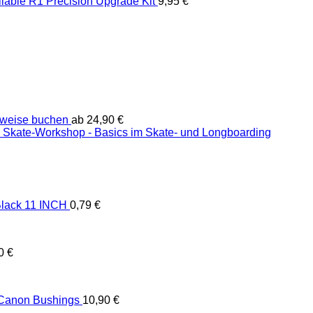
liable R1 Precision Upgrade Kit
9,95
€
weise buchen
ab
24,90
€
Skate-Workshop - Basics im Skate- und Longboarding
lack 11 INCH
0,79
€
90
€
 Canon Bushings
10,90
€