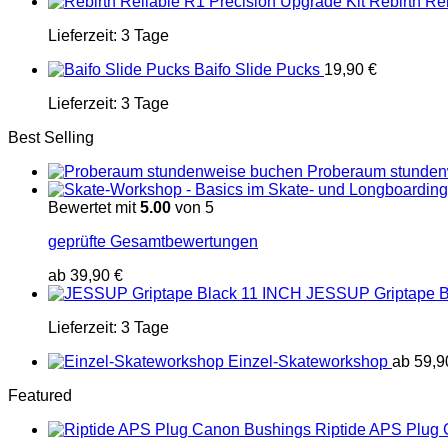
Rebirth Re
Lieferzeit:
3 Tage
Baifo Slide Pucks
19,90
€
Lieferzeit:
3 Tage
Best Selling
Proberaum stunden
Bewertet mit
5.00
von 5
geprüfte Gesamtbewertungen
ab
39,90
€
JESSUP Griptape B
Lieferzeit:
3 Tage
Einzel-Skateworkshop
ab
59,
Featured
Riptide APS Plug