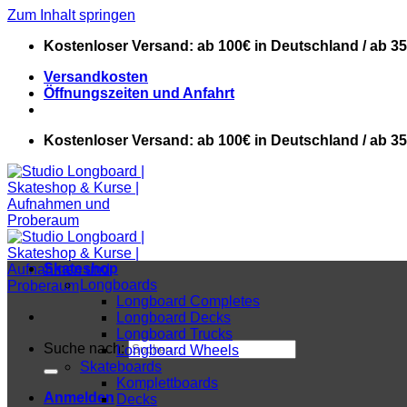
Zum Inhalt springen
Kostenloser Versand: ab 100€ in Deutschland / ab 3
Versandkosten
Öffnungszeiten und Anfahrt
Kostenloser Versand: ab 100€ in Deutschland / ab 3
Skateshop
Longboards
Longboard Completes
Longboard Decks
Longboard Trucks
Suche nach:
Longboard Wheels
Skateboards
Komplettboards
Anmelden
Decks