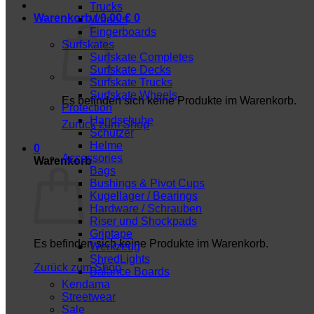
Trucks
Warenkorb /
0,00
€
0
Wheels
Fingerboards
Surfskates
Surfskate Completes
Surfskate Decks
Surfskate Trucks
Surfskate Wheels
Es befinden sich keine Produkte im Warenkorb.
Protection
Handschuhe
Zurück zum Shop
Schützer
Helme
0
Accessories
Warenkorb
Bags
Bushings & Pivot Cups
Kugellager / Bearings
Hardware / Schrauben
Riser und Shockpads
Griptape
Es befinden sich keine Produkte im Warenkorb.
Werkzeug
ShredLights
Zurück zum Shop
Balance Boards
Kendama
Streetwear
Sale