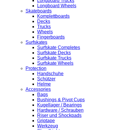
Longboard Trucks
Longboard Wheels
Skateboards
Komplettboards
Decks
Trucks
Wheels
Fingerboards
Surfskates
Surfskate Completes
Surfskate Decks
Surfskate Trucks
Surfskate Wheels
Protection
Handschuhe
Schützer
Helme
Accessories
Bags
Bushings & Pivot Cups
Kugellager / Bearings
Hardware / Schrauben
Riser und Shockpads
Griptape
Werkzeug