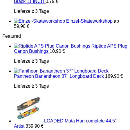
Black 11 INCH
0,79
€
Lieferzeit:
3 Tage
Einzel-Skateworkshop
ab
59,90
€
Featured
Riptide APS Plug
Canon Bushings
10,90
€
Lieferzeit:
3 Tage
Pantheon Banantheon 37" Longboard Deck
169,90
€
Lieferzeit:
3 Tage
LOADED Mata Hari complete 44.5"
Artist
339,90
€