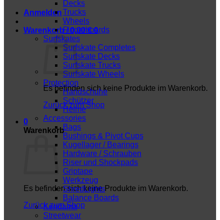
Decks
Trucks
Anmelden
Wheels
Fingerboards
Warenkorb /
0,00
€
0
Surfskates
Surfskate Completes
Surfskate Decks
Surfskate Trucks
Surfskate Wheels
Protection
Es befinden sich keine Produkte im Warenkorb.
Handschuhe
Schützer
Zurück zum Shop
Helme
Accessories
0
Bags
Warenkorb
Bushings & Pivot Cups
Kugellager / Bearings
Hardware / Schrauben
Riser und Shockpads
Griptape
Werkzeug
Es befinden sich keine Produkte im Warenkorb.
ShredLights
Balance Boards
Zurück zum Shop
Kendama
Streetwear