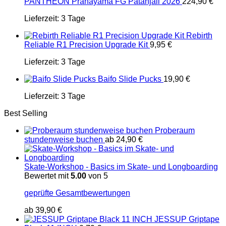
PANTHEON Pranayama FG Patanjali 2026
224,90
€
Lieferzeit:
3 Tage
Rebirth
Reliable R1 Precision Upgrade Kit
9,95
€
Lieferzeit:
3 Tage
Baifo Slide Pucks
19,90
€
Lieferzeit:
3 Tage
Best Selling
Proberaum
stundenweise buchen
ab
24,90
€
Skate-Workshop - Basics im Skate- und Longboarding
Bewertet mit
5.00
von 5
geprüfte Gesamtbewertungen
ab
39,90
€
JESSUP Griptape