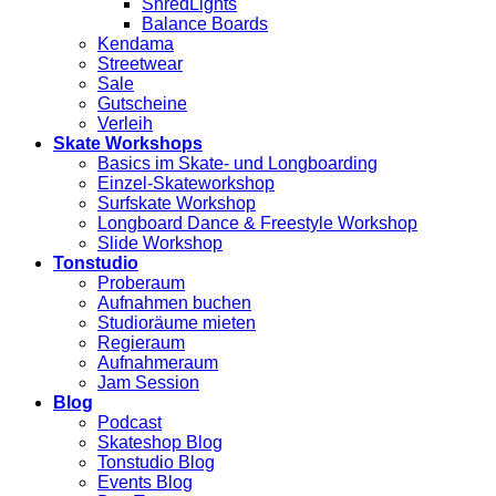
ShredLights
Balance Boards
Kendama
Streetwear
Sale
Gutscheine
Verleih
Skate Workshops
Basics im Skate- und Longboarding
Einzel-Skateworkshop
Surfskate Workshop
Longboard Dance & Freestyle Workshop
Slide Workshop
Tonstudio
Proberaum
Aufnahmen buchen
Studioräume mieten
Regieraum
Aufnahmeraum
Jam Session
Blog
Podcast
Skateshop Blog
Tonstudio Blog
Events Blog