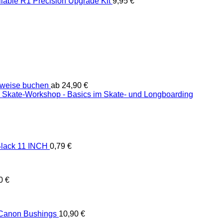
liable R1 Precision Upgrade Kit
9,95
€
weise buchen
ab
24,90
€
Skate-Workshop - Basics im Skate- und Longboarding
lack 11 INCH
0,79
€
90
€
 Canon Bushings
10,90
€