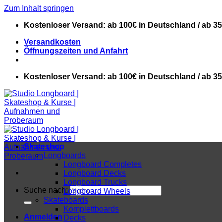
Zum Inhalt springen
Kostenloser Versand: ab 100€ in Deutschland / ab 3
Versandkosten
Öffnungszeiten und Anfahrt
Kostenloser Versand: ab 100€ in Deutschland / ab 3
Skateshop
Longboards
Longboard Completes
Longboard Decks
Longboard Trucks
Suche nach:
Longboard Wheels
Skateboards
Komplettboards
Anmelden
Decks