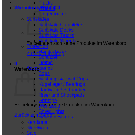
Trucks
Warenkorb /
0,00
€
0
Wheels
Fingerboards
Surfskates
Surfskate Completes
Surfskate Decks
Surfskate Trucks
Surfskate Wheels
Es befinden sich keine Produkte im Warenkorb.
Protection
Handschuhe
Zurück zum Shop
Schützer
Helme
0
Accessories
Warenkorb
Bags
Bushings & Pivot Cups
Kugellager / Bearings
Hardware / Schrauben
Riser und Shockpads
Griptape
Es befinden sich keine Produkte im Warenkorb.
Werkzeug
ShredLights
Zurück zum Shop
Balance Boards
Kendama
Streetwear
Sale