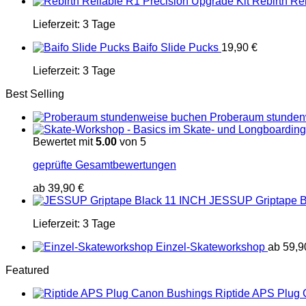
Rebirth Re
Lieferzeit:
3 Tage
Baifo Slide Pucks
19,90
€
Lieferzeit:
3 Tage
Best Selling
Proberaum stunden
Bewertet mit
5.00
von 5
geprüfte Gesamtbewertungen
ab
39,90
€
JESSUP Griptape B
Lieferzeit:
3 Tage
Einzel-Skateworkshop
ab
59,
Featured
Riptide APS Plug