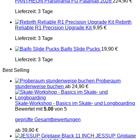
PANTHEON Pranayama FG Patanjali 2026
224,90
€
Lieferzeit:
3 Tage
Rebirth
Reliable R1 Precision Upgrade Kit
9,95
€
Lieferzeit:
3 Tage
Baifo Slide Pucks
19,90
€
Lieferzeit:
3 Tage
Best Selling
Proberaum
stundenweise buchen
ab
24,90
€
Skate-Workshop - Basics im Skate- und Longboarding
Bewertet mit
5.00
von 5
geprüfte Gesamtbewertungen
ab
39,90
€
JESSUP Griptape