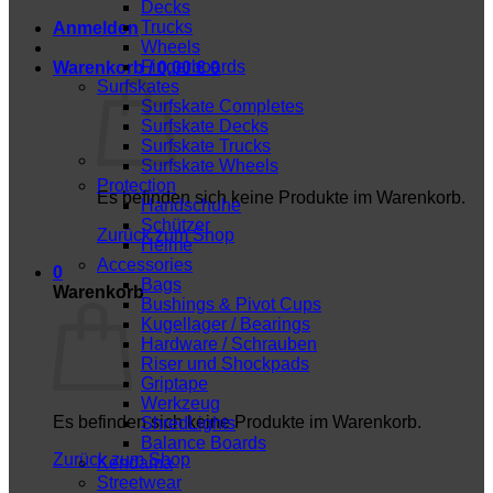
Decks
Trucks
Anmelden
Wheels
Fingerboards
Warenkorb /
0,00
€
0
Surfskates
Surfskate Completes
Surfskate Decks
Surfskate Trucks
Surfskate Wheels
Protection
Es befinden sich keine Produkte im Warenkorb.
Handschuhe
Schützer
Zurück zum Shop
Helme
Accessories
0
Bags
Warenkorb
Bushings & Pivot Cups
Kugellager / Bearings
Hardware / Schrauben
Riser und Shockpads
Griptape
Werkzeug
Es befinden sich keine Produkte im Warenkorb.
ShredLights
Balance Boards
Zurück zum Shop
Kendama
Streetwear