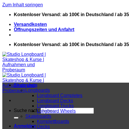
Zum Inhalt springen
Kostenloser Versand: ab 100€ in Deutschland / ab 3
Versandkosten
Öffnungszeiten und Anfahrt
Kostenloser Versand: ab 100€ in Deutschland / ab 3
Skateshop
Longboards
Longboard Completes
Longboard Decks
Longboard Trucks
Suche nach:
Longboard Wheels
Skateboards
Komplettboards
Anmelden
Decks