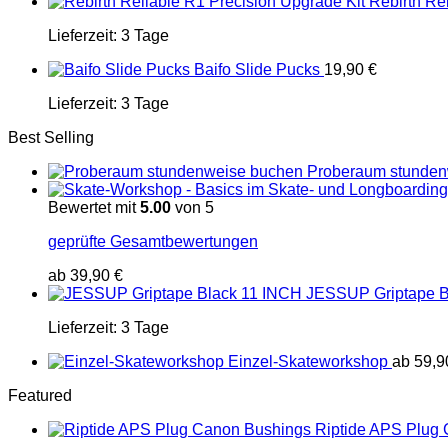
Rebirth Re
Lieferzeit:
3 Tage
Baifo Slide Pucks
19,90
€
Lieferzeit:
3 Tage
Best Selling
Proberaum stunden
Bewertet mit
5.00
von 5
geprüfte Gesamtbewertungen
ab
39,90
€
JESSUP Griptape B
Lieferzeit:
3 Tage
Einzel-Skateworkshop
ab
59,
Featured
Riptide APS Plug