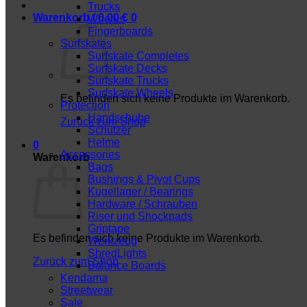
Trucks
Warenkorb /
0,00
€
0
Wheels
Fingerboards
Surfskates
Surfskate Completes
Surfskate Decks
Surfskate Trucks
Surfskate Wheels
Es befinden sich keine Produkte im Warenkorb.
Protection
Handschuhe
Zurück zum Shop
Schützer
Helme
0
Accessories
Warenkorb
Bags
Bushings & Pivot Cups
Kugellager / Bearings
Hardware / Schrauben
Riser und Shockpads
Griptape
Es befinden sich keine Produkte im Warenkorb.
Werkzeug
ShredLights
Zurück zum Shop
Balance Boards
Kendama
Streetwear
Sale