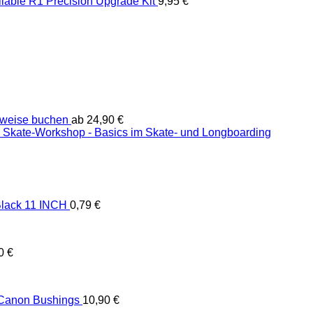
liable R1 Precision Upgrade Kit
9,95
€
weise buchen
ab
24,90
€
Skate-Workshop - Basics im Skate- und Longboarding
lack 11 INCH
0,79
€
90
€
 Canon Bushings
10,90
€