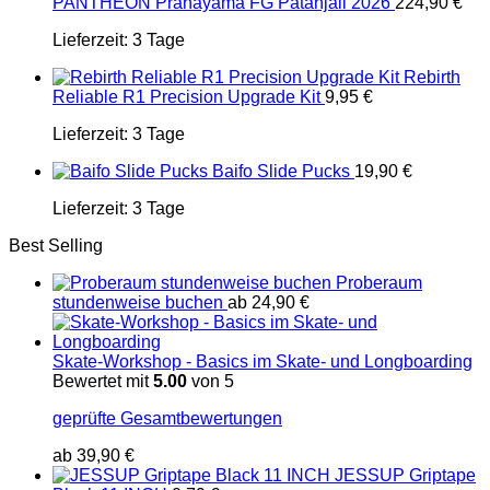
PANTHEON Pranayama FG Patanjali 2026
224,90
€
Lieferzeit:
3 Tage
Rebirth
Reliable R1 Precision Upgrade Kit
9,95
€
Lieferzeit:
3 Tage
Baifo Slide Pucks
19,90
€
Lieferzeit:
3 Tage
Best Selling
Proberaum
stundenweise buchen
ab
24,90
€
Skate-Workshop - Basics im Skate- und Longboarding
Bewertet mit
5.00
von 5
geprüfte Gesamtbewertungen
ab
39,90
€
JESSUP Griptape