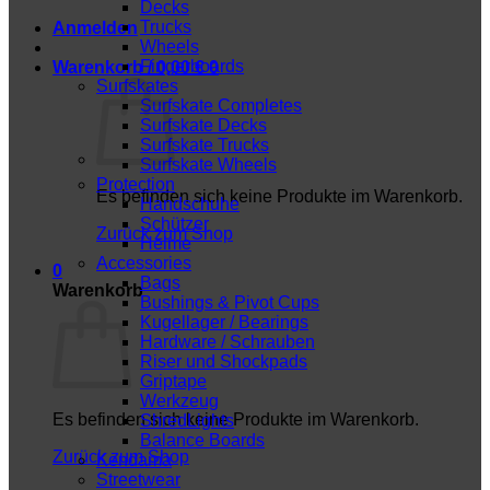
Decks
Trucks
Anmelden
Wheels
Fingerboards
Warenkorb /
0,00
€
0
Surfskates
Surfskate Completes
Surfskate Decks
Surfskate Trucks
Surfskate Wheels
Protection
Es befinden sich keine Produkte im Warenkorb.
Handschuhe
Schützer
Zurück zum Shop
Helme
Accessories
0
Bags
Warenkorb
Bushings & Pivot Cups
Kugellager / Bearings
Hardware / Schrauben
Riser und Shockpads
Griptape
Werkzeug
Es befinden sich keine Produkte im Warenkorb.
ShredLights
Balance Boards
Zurück zum Shop
Kendama
Streetwear