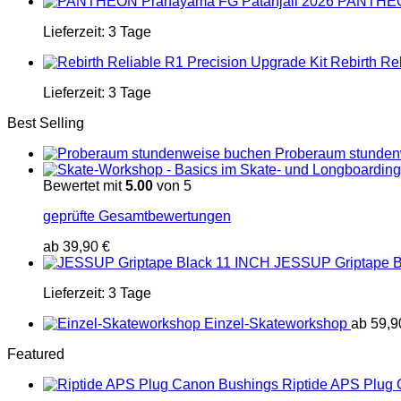
PANTHEON
Lieferzeit:
3 Tage
Rebirth Re
Lieferzeit:
3 Tage
Best Selling
Proberaum stunden
Bewertet mit
5.00
von 5
geprüfte Gesamtbewertungen
ab
39,90
€
JESSUP Griptape B
Lieferzeit:
3 Tage
Einzel-Skateworkshop
ab
59,
Featured
Riptide APS Plug