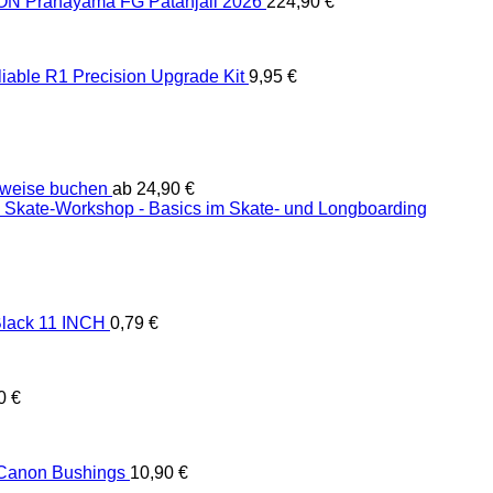
 Pranayama FG Patanjali 2026
224,90
€
liable R1 Precision Upgrade Kit
9,95
€
weise buchen
ab
24,90
€
Skate-Workshop - Basics im Skate- und Longboarding
lack 11 INCH
0,79
€
90
€
 Canon Bushings
10,90
€