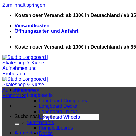
Zum Inhalt springen
Kostenloser Versand: ab 100€ in Deutschland / ab 3
Versandkosten
Öffnungszeiten und Anfahrt
Kostenloser Versand: ab 100€ in Deutschland / ab 3
Skateshop
Longboards
Longboard Completes
Longboard Decks
Longboard Trucks
Suche nach:
Longboard Wheels
Skateboards
Komplettboards
Anmelden
Decks