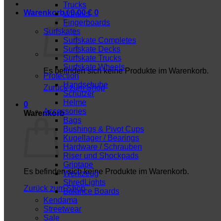
Trucks
Warenkorb /
0,00
€
0
Wheels
Fingerboards
Surfskates
Surfskate Completes
Surfskate Decks
Surfskate Trucks
Surfskate Wheels
Es befinden sich keine Produkte im Warenkorb.
Protection
Handschuhe
Zurück zum Shop
Schützer
Helme
0
Accessories
Warenkorb
Bags
Bushings & Pivot Cups
Kugellager / Bearings
Hardware / Schrauben
Riser und Shockpads
Griptape
Es befinden sich keine Produkte im Warenkorb.
Werkzeug
ShredLights
Zurück zum Shop
Balance Boards
Kendama
Streetwear
Sale