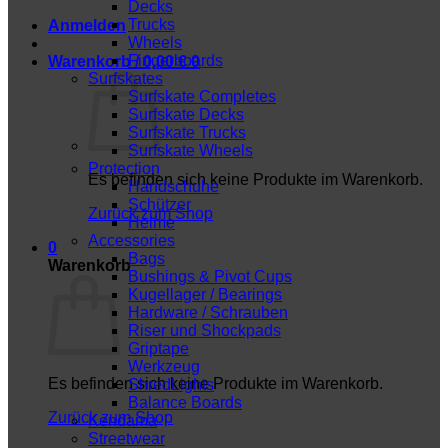
Decks
Trucks
Anmelden
Wheels
Fingerboards
Warenkorb /
0,00
€
0
Surfskates
Surfskate Completes
Surfskate Decks
Surfskate Trucks
Surfskate Wheels
Protection
Es befinden sich keine Produkte im Warenkorb.
Handschuhe
Schützer
Zurück zum Shop
Helme
Accessories
0
Bags
Warenkorb
Bushings & Pivot Cups
Kugellager / Bearings
Hardware / Schrauben
Riser und Shockpads
Griptape
Werkzeug
Es befinden sich keine Produkte im Warenkorb.
ShredLights
Balance Boards
Zurück zum Shop
Kendama
Streetwear