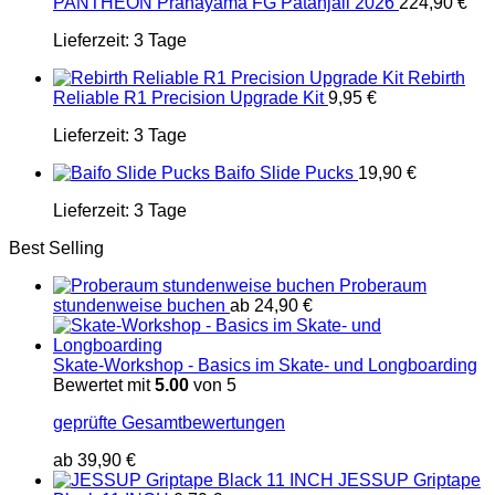
PANTHEON Pranayama FG Patanjali 2026
224,90
€
Lieferzeit:
3 Tage
Rebirth
Reliable R1 Precision Upgrade Kit
9,95
€
Lieferzeit:
3 Tage
Baifo Slide Pucks
19,90
€
Lieferzeit:
3 Tage
Best Selling
Proberaum
stundenweise buchen
ab
24,90
€
Skate-Workshop - Basics im Skate- und Longboarding
Bewertet mit
5.00
von 5
geprüfte Gesamtbewertungen
ab
39,90
€
JESSUP Griptape