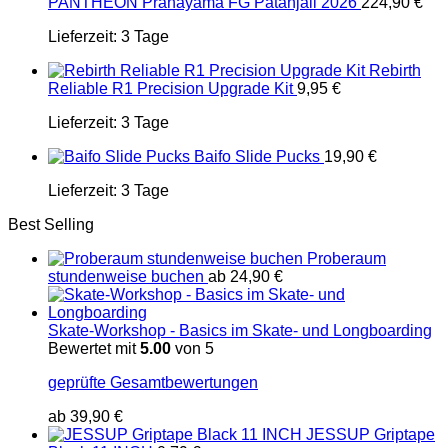
PANTHEON Pranayama FG Patanjali 2026
224,90
€
Lieferzeit:
3 Tage
Rebirth
Reliable R1 Precision Upgrade Kit
9,95
€
Lieferzeit:
3 Tage
Baifo Slide Pucks
19,90
€
Lieferzeit:
3 Tage
Best Selling
Proberaum
stundenweise buchen
ab
24,90
€
Skate-Workshop - Basics im Skate- und Longboarding
Bewertet mit
5.00
von 5
geprüfte Gesamtbewertungen
ab
39,90
€
JESSUP Griptape