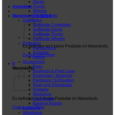
Decks
Trucks
Anmelden
Wheels
Fingerboards
Warenkorb /
0,00
€
0
Surfskates
Surfskate Completes
Surfskate Decks
Surfskate Trucks
Surfskate Wheels
Protection
Es befinden sich keine Produkte im Warenkorb.
Handschuhe
Schützer
Zurück zum Shop
Helme
Accessories
0
Bags
Warenkorb
Bushings & Pivot Cups
Kugellager / Bearings
Hardware / Schrauben
Riser und Shockpads
Griptape
Werkzeug
Es befinden sich keine Produkte im Warenkorb.
ShredLights
Balance Boards
Zurück zum Shop
Kendama
Streetwear