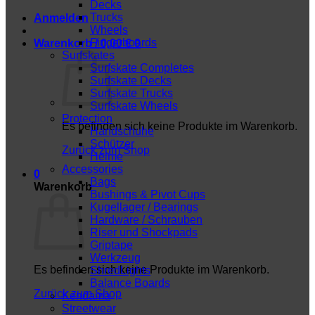
Decks
Trucks
Anmelden
Wheels
Fingerboards
Warenkorb /
0,00
€
0
Surfskates
Surfskate Completes
Surfskate Decks
Surfskate Trucks
Surfskate Wheels
Protection
Es befinden sich keine Produkte im Warenkorb.
Handschuhe
Schützer
Zurück zum Shop
Helme
Accessories
0
Bags
Warenkorb
Bushings & Pivot Cups
Kugellager / Bearings
Hardware / Schrauben
Riser und Shockpads
Griptape
Werkzeug
Es befinden sich keine Produkte im Warenkorb.
ShredLights
Balance Boards
Zurück zum Shop
Kendama
Streetwear