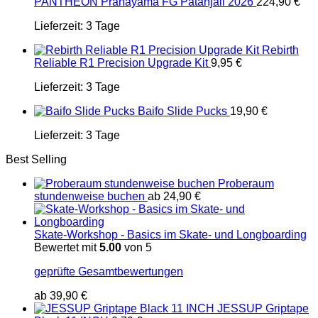
PANTHEON Pranayama FG Patanjali 2026
224,90
€
Lieferzeit:
3 Tage
Rebirth
Reliable R1 Precision Upgrade Kit
9,95
€
Lieferzeit:
3 Tage
Baifo Slide Pucks
19,90
€
Lieferzeit:
3 Tage
Best Selling
Proberaum
stundenweise buchen
ab
24,90
€
Skate-Workshop - Basics im Skate- und Longboarding
Bewertet mit
5.00
von 5
geprüfte Gesamtbewertungen
ab
39,90
€
JESSUP Griptape