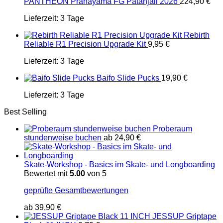
PANTHEON Pranayama FG Patanjali 2026
224,90
€
Lieferzeit:
3 Tage
Rebirth
Reliable R1 Precision Upgrade Kit
9,95
€
Lieferzeit:
3 Tage
Baifo Slide Pucks
19,90
€
Lieferzeit:
3 Tage
Best Selling
Proberaum
stundenweise buchen
ab
24,90
€
Skate-Workshop - Basics im Skate- und Longboarding
Bewertet mit
5.00
von 5
geprüfte Gesamtbewertungen
ab
39,90
€
JESSUP Griptape