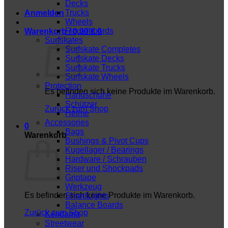
Decks
Trucks
Anmelden
Wheels
Fingerboards
Warenkorb /
0,00
€
0
Surfskates
Surfskate Completes
Surfskate Decks
Surfskate Trucks
Surfskate Wheels
Protection
Es befinden sich keine Produkte im Warenkorb.
Handschuhe
Schützer
Zurück zum Shop
Helme
Accessories
0
Bags
Warenkorb
Bushings & Pivot Cups
Kugellager / Bearings
Hardware / Schrauben
Riser und Shockpads
Griptape
Werkzeug
Es befinden sich keine Produkte im Warenkorb.
ShredLights
Balance Boards
Zurück zum Shop
Kendama
Streetwear